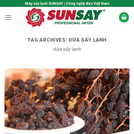
Skip
Máy sấy lạnh SUNSAY | Công nghệ đầu Việt Nam
to
content
TAG ARCHIVES:
DỪA SẤY LẠNH
dừa sấy lạnh