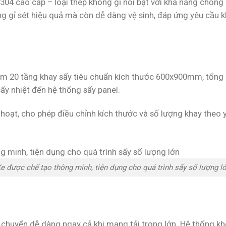
04 cao cấp – loại thép không gỉ nổi bật với khả năng chống ăn
gỉ sét hiệu quả mà còn dễ dàng vệ sinh, đáp ứng yêu cầu kh
ồm 20 tầng khay sấy tiêu chuẩn kích thước 600x900mm, tổng c
ấy nhiệt đến hệ thống sấy panel.
nh hoạt, cho phép điều chỉnh kích thước và số lượng khay theo
e được chế tạo thông minh, tiện dụng cho quá trình sấy số lượng l
di chuyển dễ dàng ngay cả khi mang tải trọng lớn. Hệ thống 