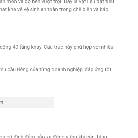
 mòn và độ bền vượt trội. Đây là vật liệu đạt tiêu
ắt khe về vệ sinh an toàn trong chế biến và bảo
ộng 40 tầng khay. Cấu trúc này phù hợp với nhiều
 yêu cầu riêng của từng doanh nghiệp, đáp ứng tốt
ớn
khóa cố định đảm bảo xe đứng vững khi cần, tăng