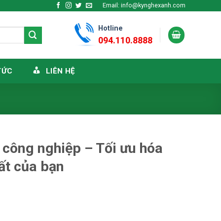
Email: info@kynghexanh.com
Hotline
094.110.8888
TỨC
LIÊN HỆ
 công nghiệp – Tối ưu hóa
ất của bạn