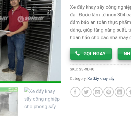
based on
Xe đẩy khay sấy công nghiệp
customer
rating
đại. Được làm từ inox 304 c
đảm bảo an toàn thực phẩm. 
dàng, giúp tăng năng suất, 
hoàn hảo cho các nhà máy c
GỌI NGAY
NH
SKU:
SS-XD40
Category:
Xe đẩy khay sấy