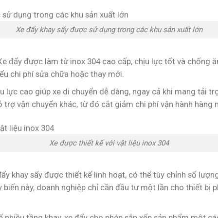
Xe đẩy khay sấy được sử dụng trong các khu sản xuất lớn
ì: Xe đẩy được làm từ inox 304 cao cấp, chịu lực tốt và chống
iểu chi phí sửa chữa hoặc thay mới.
ịu lực cao giúp xe di chuyển dễ dàng, ngay cả khi mang tải t
ỗ trợ vận chuyển khác, từ đó cắt giảm chi phí vận hành hàng 
Xe được thiết kế với vật liệu inox 304
đẩy khay sấy được thiết kế linh hoạt, có thể tùy chỉnh số lượ
biến này, doanh nghiệp chỉ cần đầu tư một lần cho thiết bị p
t kế nhiều tầng khay, xe đẩy cho phép sắp xếp sản phẩm một c