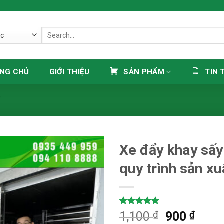
Search
for:
NG CHỦ
GIỚI THIỆU
SẢN PHẨM
TIN 
Y
Xe đẩy khay sấy
quy trình sản xu
Rated
1
5.00
₫
₫
1,100
900
out of 5