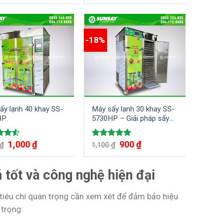
-18%
ấy lạnh 40 khay SS-
Máy sấy lạnh 30 khay SS-
HP
5730HP – Giải pháp sấy
khô hiệu quả và tiết kiệm
1,000
₫
900
₫
Rated
5.00
₫
1,100
₫
ut
out of 5
 tốt và công nghệ hiện đại
 tiêu chí quan trọng cần xem xét để đảm bảo hiệu
 trọng: