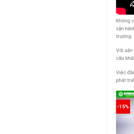
Không ch
vận hành
trường.
Với sản
cầu khắt
Việc đầ
phát tr
-15%