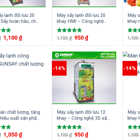
y lạnh đối lưu 20
Máy sấy lạnh đối lưu 20
Máy s
 Sấy hoàn hảo, chất
khay HMI – Công nghệ
khay 
vượt trội
sấy tiên tiến cho doanh
nghiệp
1,100
₫
950
₫
5.00
Rated
5.00
Rate
₫
1,100
₫
1,100
 5
out of 5
out o
-14%
-14%
ản chất lượng, tăng
Máy sấy lạnh đối lưu 12
Máy s
hiệu suất sản phẩm
khay – Công nghệ 3D sấy
khay 
áy sấy lạnh công
khô tiên tiến
nông s
p SUNSAY
trườn
1,050
₫
950
₫
5.00
Rated
5.00
Rate
₫
1,100
₫
1,100
 5
out of 5
out o