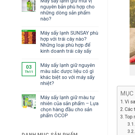
Máy sấy lạnh giữ mùi vị
nguyên bản phù hợp cho
những dòng sản phẩm
nào?
Máy sấy lạnh SUNSAY phù
hợp với trái cây nào?
Những loại phù hợp để
kinh doanh trái cây sấy
Máy sấy lạnh giữ nguyên
03
màu sắc dược liệu có gì
Th11
khác biệt so với máy sấy
nhiệt?
MỤC
Máy sấy lạnh giữ màu tự
Vì s
nhiên của sản phẩm – Lựa
Các 
chọn hàng đầu cho sản
phẩm OCOP
Top 
DANH MỤC SẢN PHẨM