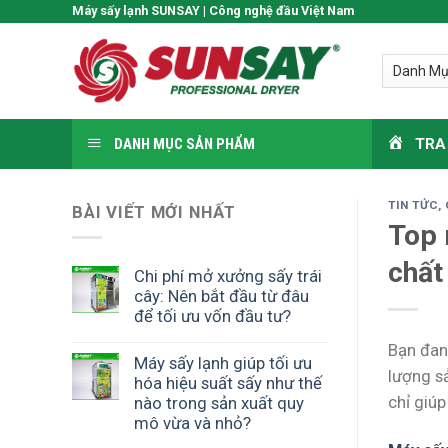
Skip
Máy sấy lạnh SUNSAY | Công nghệ đầu Việt Nam
to
content
DANH MỤC SẢN PHẨM
TRA
TIN TỨC
,
BÀI VIẾT MỚI NHẤT
Top 
chất
Chi phí mở xưởng sấy trái
cây: Nên bắt đầu từ đâu
để tối ưu vốn đầu tư?
Bạn đan
Máy sấy lạnh giúp tối ưu
lượng s
hóa hiệu suất sấy như thế
chỉ giúp
nào trong sản xuất quy
mô vừa và nhỏ?