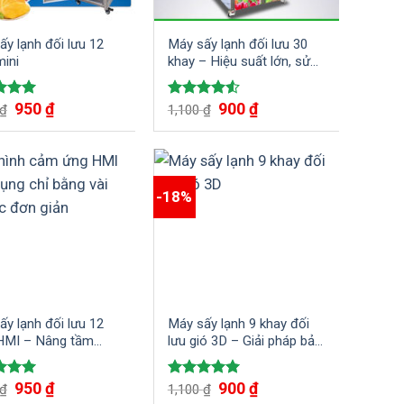
ấy lạnh đối lưu 12
Máy sấy lạnh đối lưu 30
mini
khay – Hiệu suất lớn, sử
dụng đa dạng cho sấy khô
rau củ quả, thịt cá và các
950
₫
900
₫
d
5.00
Rated
₫
1,100
₫
loại dược liệu quý.
f 5
4.50
out
of 5
-18%
ấy lạnh đối lưu 12
Máy sấy lạnh 9 khay đối
HMI – Nâng tầm
lưu gió 3D – Giải pháp bảo
ản Việt về thị
quản hoa quả, nông sản
g đồ khô
hiệu quả
950
₫
900
₫
d
5.00
Rated
5.00
₫
1,100
₫
f 5
out of 5