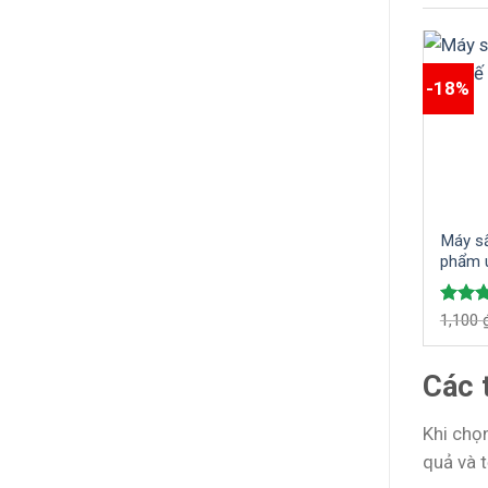
-18%
Máy sấ
phẩm u
sấy kh
các lo
Rate
1,100
out of
Các 
Khi chọ
quả và t