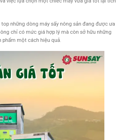
à việc lựa chọn một chiếc máy vừa giá tốt lại tích
phá top những dòng máy sấy nông sản đang được ưa
hông chỉ có mức giá hợp lý mà còn sở hữu những
ản phẩm một cách hiệu quả.