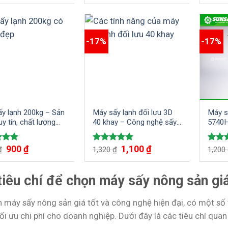
-17%
-17%
y lạnh 200kg – Sản
Máy sấy lạnh đối lưu 3D
Máy s
y tín, chất lượng
40 khay – Công nghệ sấy
5740
ô đồng đều đa dạng
đối lưu hiện đại tuần hoàn
ại thực phẩm
900
₫
1,100
₫
d
5.00
Rated
5.00
Rated
₫
1,320
₫
1,200
 5
out of 5
4.50
o
of 5
tiêu chí để chọn máy sấy nông sản giá
n máy sấy nông sản giá tốt và công nghệ hiện đại, có một số
ối ưu chi phí cho doanh nghiệp. Dưới đây là các tiêu chí quan