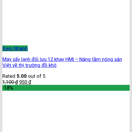
Xem Nhanh
Máy sấy lạnh đối lưu 12 khay HMI – Nâng tầm nông sản
Việt về thị trường đồ khô
Rated
5.00
out of 5
1,100
₫
950
₫
-18%