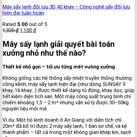
Máy sấy lạnh đối lưu 3D 40 khay – Công nghệ sấy đối lưu
hiện đại tuần hoàn
Rated
5.00
out of 5
1,320
₫
1,100
₫
Máy sấy lạnh giải quyết bài toán
xưởng nhỏ như thế nào?
Thiết kế nhỏ gọn – tối ưu từng mét vuông xưởng
Không giống các hệ thống sấy nhiệt truyền thống thường
cồng kềnh, máy sấy lạnh hiện đại (như dòng SUNSAY 9
khay, 16 khay…) được thiết kế dạng tủ đứng, khay dọc, giúp
tiết kiệm diện tích sàn. Một máy công suất trung bình chỉ
chiếm khoảng 1,5 – 2 m² nhưng vẫn xử lý được 30–50kg
nguyên liệu mỗi mẻ.
Ví dụ: Một hộ kinh doanh ở An Giang với diện tích chỉ
20m² đã bố trí được 2 máy sấy lạnh, 1 bàn sơ chế, và kệ
thành phẩm – tất cả trong một không gian khép kín, sạch