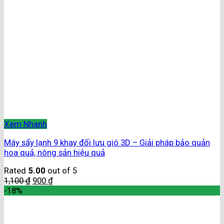
Xem Nhanh
Máy sấy lạnh 9 khay đối lưu gió 3D – Giải pháp bảo quản
hoa quả, nông sản hiệu quả
Rated
5.00
out of 5
1,100
₫
900
₫
-18%