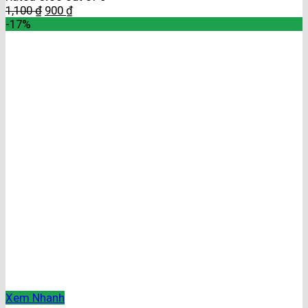
1,100
₫
900
₫
-17%
Xem Nhanh