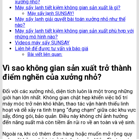
xưởng nhỏ?
Máy sấy lạnh tiết kiệm không gian sản xuất là gì?
Máy sấy lạnh SUNSAY!
Máy sấy lạnh giải quyết bài toán xưởng nhỏ như thế
nào?
Máy sấy lạnh tiết kiệm không gian sản xuất phù hợp với
những mô hình nào?
Videos máy sấy SUNSAY
Liên hệ để được tư vấn và báo giá
Bài viết liên quan:
Vì sao không gian sản xuất trở thành
điểm nghẽn của xưởng nhỏ?
Đối với các xưởng nhỏ, diện tích luôn là một trong những
giới hạn lớn nhất. Không gian chật hẹp khiến việc bố trí
máy móc trở nên khó khăn, thao tác vận hành thiếu linh
hoạt và dễ xảy ra tình trạng “đụng chạm” giữa các khu vực
sấy, đóng gói, bảo quản. Điều này không chỉ ảnh hưởng
đến năng suất mà còn tiềm ẩn rủi ro về an toàn và vệ sinh.
Ngoài ra, khi có thêm đơn hàng hoặc muốn mở rộng quy