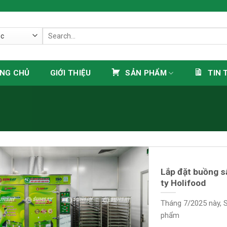
Search
for:
NG CHỦ
GIỚI THIỆU
SẢN PHẨM
TIN 
Lắp đặt buồng s
ty Holifood
Tháng 7/2025 này, 
phẩm