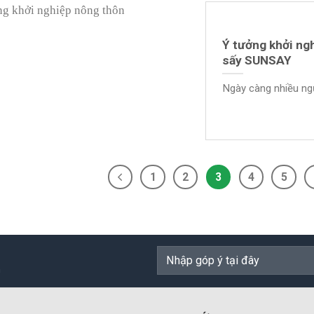
Ý tưởng khởi ng
sấy SUNSAY
Ngày càng nhiều ngư
1
2
3
4
5
n