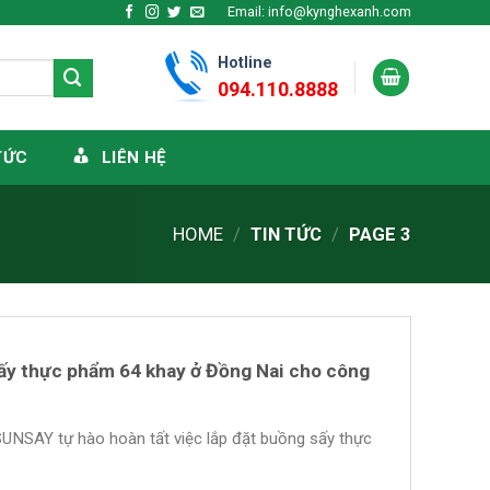
Email: info@kynghexanh.com
Hotline
094.110.8888
TỨC
LIÊN HỆ
HOME
/
TIN TỨC
/
PAGE 3
ấy thực phẩm 64 khay ở Đồng Nai cho công
SUNSAY tự hào hoàn tất việc lắp đặt buồng sấy thực