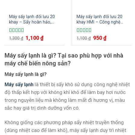
Máy sấy lạnh đối lưu 20
Máy sấy lạnh đối lưu 20
khay – Sấy hoàn hảo,
khay HMI – Công nghệ
chất lượng vượt trội
sấy tiên tiến cho doanh
nghiệp
1,100
₫
950
₫
Rated
5.00
Rated
5.00
1,300
₫
1,100
₫
out of 5
out of 5
Máy sấy lạnh là gì? Tại sao phù hợp với nhà
máy chế biến nông sản?
Máy sấy lạnh là gì?
Máy sấy lạnh
là thiết bị sấy khô sử dụng công nghệ nhiệt
độ thấp kết hợp với không khí khô để làm bay hơi nước
trong nguyên liệu mà không làm mất đi hương vị, màu
sắc hay giá trị dinh dưỡng vốn có.
Không giống các phương pháp sấy nhiệt truyền thống
(dùng nhiệt cao để làm khô), máy sấy lạnh duy trì nhiệt