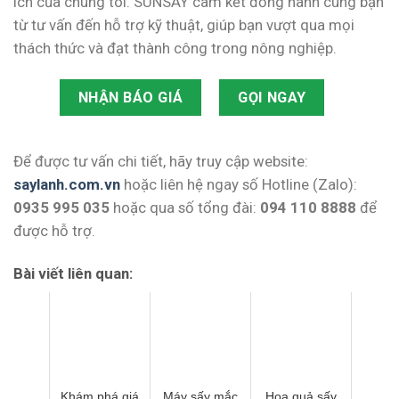
ích của chúng tôi. SUNSAY cam kết đồng hành cùng bạn
từ tư vấn đến hỗ trợ kỹ thuật, giúp bạn vượt qua mọi
thách thức và đạt thành công trong nông nghiệp.
NHẬN BÁO GIÁ
GỌI NGAY
Để được tư vấn chi tiết, hãy truy cập website:
saylanh.com.vn
hoặc liên hệ ngay số Hotline (Zalo):
0935 995 035
hoặc qua số tổng đài:
094 110 8888
để
được hỗ trợ.
Bài viết liên quan:
Khám phá giá
Máy sấy mắc
Hoa quả sấy