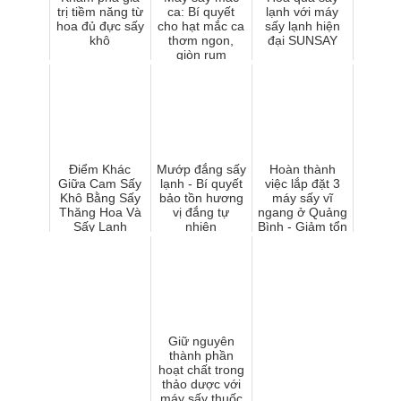
trị tiềm năng từ
ca: Bí quyết
lạnh với máy
hoa đủ đực sấy
cho hạt mắc ca
sấy lạnh hiện
khô
thơm ngon,
đại SUNSAY
giòn rụm
Điểm Khác
Mướp đắng sấy
Hoàn thành
Giữa Cam Sấy
lạnh - Bí quyết
việc lắp đặt 3
Khô Bằng Sấy
bảo tồn hương
máy sấy vĩ
Thăng Hoa Và
vị đắng tự
ngang ở Quảng
Sấy Lạnh
nhiên
Bình - Giảm tổn
thất sau thu
hoạch
Giữ nguyên
thành phần
hoạt chất trong
thảo dược với
máy sấy thuốc