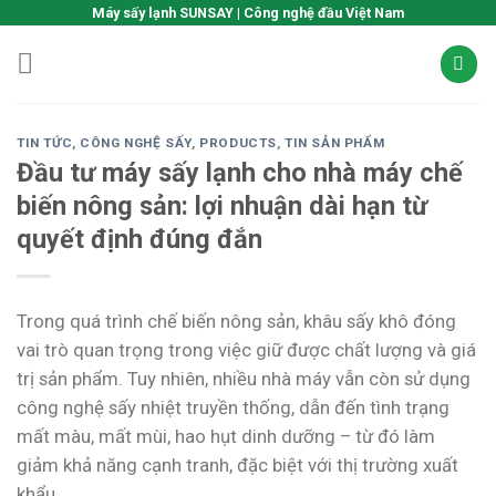
Skip
Máy sấy lạnh SUNSAY | Công nghệ đầu Việt Nam
to
content
TIN TỨC
,
CÔNG NGHỆ SẤY
,
PRODUCTS
,
TIN SẢN PHẨM
Đầu tư máy sấy lạnh cho nhà máy chế
biến nông sản: lợi nhuận dài hạn từ
quyết định đúng đắn
Trong quá trình chế biến nông sản, khâu sấy khô đóng
vai trò quan trọng trong việc giữ được chất lượng và giá
trị sản phẩm. Tuy nhiên, nhiều nhà máy vẫn còn sử dụng
công nghệ sấy nhiệt truyền thống, dẫn đến tình trạng
mất màu, mất mùi, hao hụt dinh dưỡng – từ đó làm
giảm khả năng cạnh tranh, đặc biệt với thị trường xuất
khẩu.