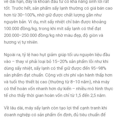
về dài hạn, đây là khoản đầu tư có khả năng sinh lời rất
tốt. Trước hết, sản phẩm sấy lạnh thường có giá bán cao
hơn từ 30–100%, nhờ giữ được chất lượng gần như
nguyên bản. Ví dụ, mít sấy nhiệt chỉ bán được khoảng
100.000 đồng/kg, trong khi mít sấy lạnh có thể đạt
200.000–250.000 đồng/kg nhờ màu đẹp, độ giòn và
hương vị tự nhiên.
Ngoài ra, tỷ lệ hao hụt giảm giúp tối ưu nguyên liệu đầu
vào – thay vì phải loại bỏ 15–20% sản phẩm lỗi như khi
dùng sấy nhiệt, sấy lạnh có thể giữ được đến 95–98%
sản phẩm đạt chuẩn. Cộng với chi phí vận hành thấp hơn
và tuổi thọ thiết bị cao (thường từ 8–10 năm), nhà máy
có thể hoàn vốn nhanh hơn dự kiến – nhiều mô hình thực
tế cho thấy thời gian hoàn vốn chỉ từ 1,5 đến 2,5 năm.
Về lâu dài, máy sấy lạnh còn tạo lợi thế cạnh tranh khi
doanh nghiệp có sản phẩm ổn định, đủ tiêu chuẩn để