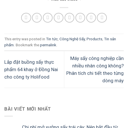
Nam
This entry was posted in
Tin tức
,
Công Nghệ Sấy
,
Products
,
Tin sản
phẩm
. Bookmark the
permalink
.
Máy sấy công nghiệp cần
Lắp đặt buồng sấy thực
nhiều nhân công không?
phẩm 64 khay ở Đồng Nai
Phân tích chi tiết theo từng
cho công ty Holifood
dòng máy
BÀI VIẾT MỚI NHẤT
Chi phí mở xưởng sấy trái cây: Nên bắt đầu từ