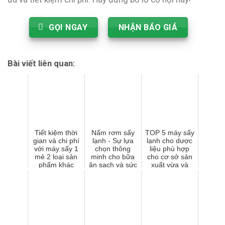
GỌI NGAY
NHẬN BÁO GIÁ
Bài viết liên quan:
Tiết kiệm thời
Nấm rơm sấy
TOP 5 máy sấy
gian và chi phí
lạnh - Sự lựa
lạnh cho dược
với máy sấy 1
chọn thông
liệu phù hợp
mẻ 2 loại sản
minh cho bữa
cho cơ sở sản
phẩm khác
ăn sạch và sức
xuất vừa và
nhau
khỏe tốt
nhỏ