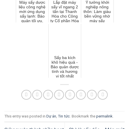
Máy sấy dược
Lắp đặt máy
Ý tưởng khởi
liệu công nghệ
sấy vĩ ngang 2
nghiệp nông
mới ứng dụng
tấn tại Thanh
thôn: Làm giàu
sấy lạnh: Bảo
Hóa cho Công
bền vững nhờ
quản tối ưu,
ty Cổ phần Hóa
máy sấy
chất lượng
sinh TMC
SUNSAY
vượt trội
Sấy ba kích
khô hiệu quả -
Bảo quản dược
tính và hương
vị tốt nhất
This entry was posted in
Dự án
,
Tin tức
. Bookmark the
permalink
.