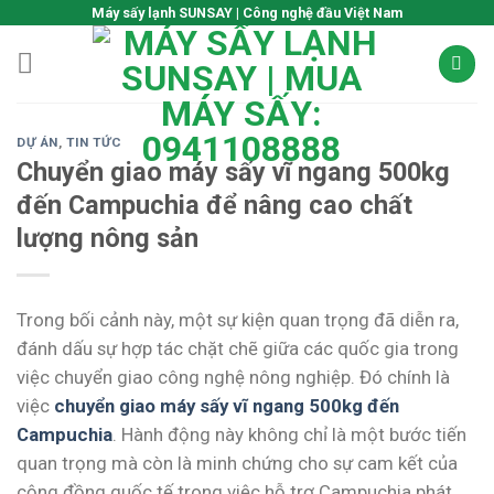
Skip
Máy sấy lạnh SUNSAY | Công nghệ đầu Việt Nam
to
content
DỰ ÁN
,
TIN TỨC
Chuyển giao máy sấy vĩ ngang 500kg
đến Campuchia để nâng cao chất
lượng nông sản
Trong bối cảnh này, một sự kiện quan trọng đã diễn ra,
đánh dấu sự hợp tác chặt chẽ giữa các quốc gia trong
việc chuyển giao công nghệ nông nghiệp. Đó chính là
việc
chuyển giao máy sấy vĩ ngang 500kg đến
Campuchia
. Hành động này không chỉ là một bước tiến
quan trọng mà còn là minh chứng cho sự cam kết của
cộng đồng quốc tế trong việc hỗ trợ Campuchia phát