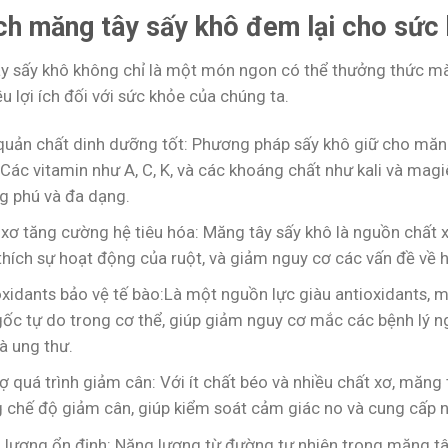
ích măng tây sấy khô đem lại cho sức
y sấy khô không chỉ là một món ngon có thể thưởng thức m
u lợi ích đối với sức khỏe của chúng ta.
quản chất dinh dưỡng tốt: Phương pháp sấy khô giữ cho măng
 Các vitamin như A, C, K, và các khoáng chất như kali và ma
g phú và đa dạng.
xơ tăng cường hệ tiêu hóa: Măng tây sấy khô là nguồn chất xơ
thích sự hoạt động của ruột, và giảm nguy cơ các vấn đề về h
oxidants bảo vệ tế bào:Là một nguồn lực giàu antioxidants, 
ốc tự do trong cơ thể, giúp giảm nguy cơ mắc các bệnh lý n
à ung thư.
ợ quá trình giảm cân: Với ít chất béo và nhiều chất xơ, măng 
g chế độ giảm cân, giúp kiểm soát cảm giác no và cung cấp n
 lượng ổn định: Năng lượng từ đường tự nhiên trong măng tây