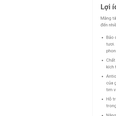
Lợi 
Măng tâ
đến nhiề
Bảo 
tươi.
phon
Chất 
kích 
Anti
của g
tim v
Hỗ tr
tron
Năng