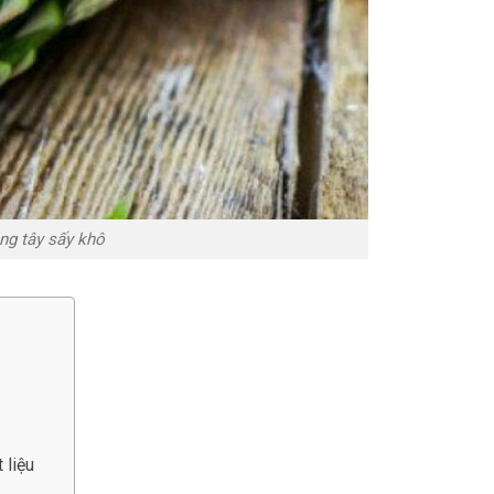
ng tây sấy khô
 liệu