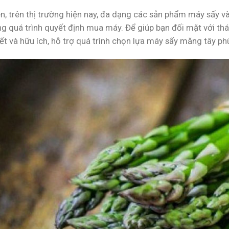
n, trên thị trường hiện nay, đa dạng các sản phẩm máy sấy và
ng quá trình quyết định mua máy. Để giúp bạn đối mặt với thá
tiết và hữu ích, hỗ trợ quá trình chọn lựa máy sấy măng tây