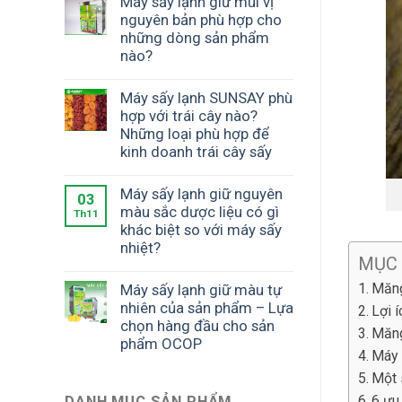
Máy sấy lạnh giữ mùi vị
nguyên bản phù hợp cho
những dòng sản phẩm
nào?
Máy sấy lạnh SUNSAY phù
hợp với trái cây nào?
Những loại phù hợp để
kinh doanh trái cây sấy
Máy sấy lạnh giữ nguyên
03
màu sắc dược liệu có gì
Th11
khác biệt so với máy sấy
nhiệt?
MỤC
Măng
Máy sấy lạnh giữ màu tự
nhiên của sản phẩm – Lựa
Lợi 
chọn hàng đầu cho sản
Măng
phẩm OCOP
Máy 
Một 
DANH MỤC SẢN PHẨM
6 ưu