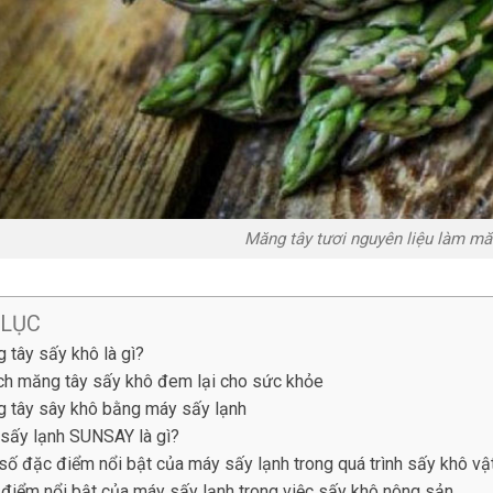
Măng tây tươi nguyên liệu làm mă
 LỤC
 tây sấy khô là gì?
ích măng tây sấy khô đem lại cho sức khỏe
 tây sây khô bằng máy sấy lạnh
sấy lạnh SUNSAY là gì?
số đặc điểm nổi bật của máy sấy lạnh trong quá trình sấy khô vật
 điểm nổi bật của máy sấy lạnh trong việc sấy khô nông sản