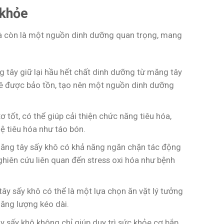
 khỏe
à còn là một nguồn dinh dưỡng quan trọng, mang
 tây giữ lại hầu hết chất dinh dưỡng từ măng tây
giê được bảo tồn, tạo nên một nguồn dinh dưỡng
 tốt, có thể giúp cải thiện chức năng tiêu hóa,
ệ tiêu hóa như táo bón.
măng tây sấy khô có khả năng ngăn chặn tác động
ghiên cứu liên quan đến stress oxi hóa như bệnh
tây sấy khô có thể là một lựa chọn ăn vặt lý tưởng
ăng lượng kéo dài.
 sấy khô không chỉ giúp duy trì sức khỏe cơ bắp