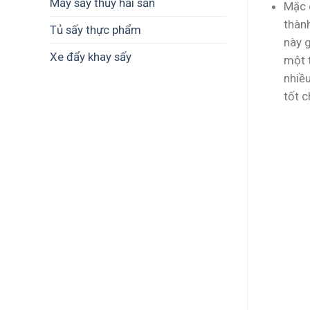
Máy sấy thủy hải sản
Mặc d
thàn
Tủ sấy thực phẩm
này g
Xe đẩy khay sấy
một t
nhiều
tốt c