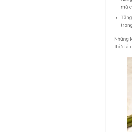
mà cò
Tăng
trong
Những l
thời tận