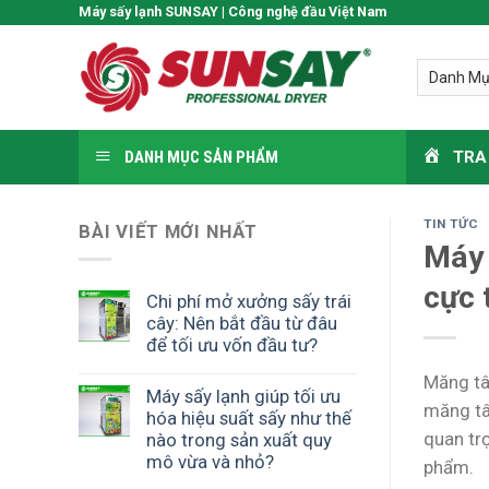
Skip
Máy sấy lạnh SUNSAY | Công nghệ đầu Việt Nam
to
content
DANH MỤC SẢN PHẨM
TRA
TIN TỨC
BÀI VIẾT MỚI NHẤT
Máy 
cực 
Chi phí mở xưởng sấy trái
cây: Nên bắt đầu từ đâu
để tối ưu vốn đầu tư?
Măng tâ
Máy sấy lạnh giúp tối ưu
măng tâ
hóa hiệu suất sấy như thế
quan trọ
nào trong sản xuất quy
mô vừa và nhỏ?
phẩm.