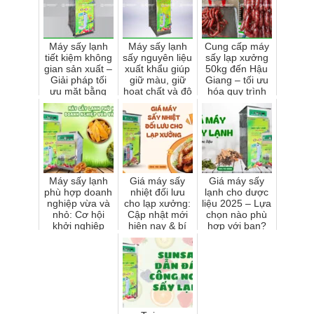
Máy sấy lạnh
Máy sấy lạnh
Cung cấp máy
tiết kiệm không
sấy nguyên liệu
sấy lạp xưởng
gian sản xuất –
xuất khẩu giúp
50kg đến Hậu
Giải pháp tối
giữ màu, giữ
Giang – tối ưu
ưu mặt bằng
hoạt chất và độ
hóa quy trình
cho xưởng nhỏ
ẩm ổn định
sấy khô lạp
xưởng
Máy sấy lạnh
Giá máy sấy
Giá máy sấy
phù hợp doanh
nhiệt đối lưu
lạnh cho dược
nghiệp vừa và
cho lạp xưởng:
liệu 2025 – Lựa
nhỏ: Cơ hội
Cập nhật mới
chọn nào phù
khởi nghiệp
hiện nay & bí
hợp với bạn?
nông nghiệp
quyết chọn
công nghệ cao
mua