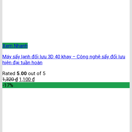
Xem Nhanh
Máy sấy lạnh đối lưu 3D 40 khay – Công nghệ sấy đối lưu
hiện đại tuần hoàn
Rated
5.00
out of 5
1,320
₫
1,100
₫
-17%