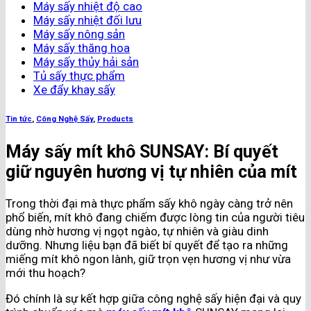
Máy sấy nhiệt độ cao
Máy sấy nhiệt đối lưu
Máy sấy nông sản
Máy sấy thăng hoa
Máy sấy thủy hải sản
Tủ sấy thực phẩm
Xe đẩy khay sấy
Tin tức
,
Công Nghệ Sấy
,
Products
Máy sấy mít khô SUNSAY: Bí quyết
giữ nguyên hương vị tự nhiên của mít
Trong thời đại mà thực phẩm sấy khô ngày càng trở nên
phổ biến, mít khô đang chiếm được lòng tin của người tiêu
dùng nhờ hương vị ngọt ngào, tự nhiên và giàu dinh
dưỡng. Nhưng liệu bạn đã biết bí quyết để tạo ra những
miếng mít khô ngon lành, giữ trọn vẹn hương vị như vừa
mới thu hoạch?
Đó chính là sự kết hợp giữa công nghệ sấy hiện đại và quy