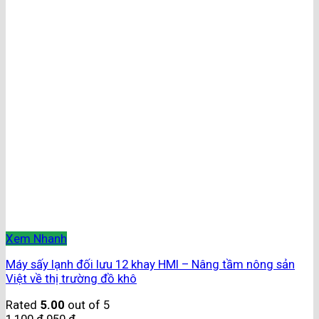
Xem Nhanh
Máy sấy lạnh đối lưu 12 khay HMI – Nâng tầm nông sản
Việt về thị trường đồ khô
Rated
5.00
out of 5