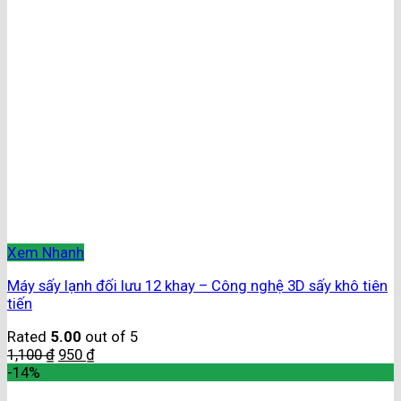
Xem Nhanh
Máy sấy lạnh đối lưu 12 khay – Công nghệ 3D sấy khô tiên
tiến
Rated
5.00
out of 5
1,100
₫
950
₫
-14%