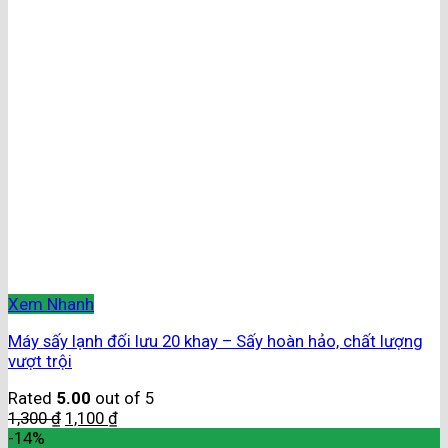
Xem Nhanh
Máy sấy lạnh đối lưu 20 khay – Sấy hoàn hảo, chất lượng
vượt trội
Rated
5.00
out of 5
1,300
₫
1,100
₫
-14%