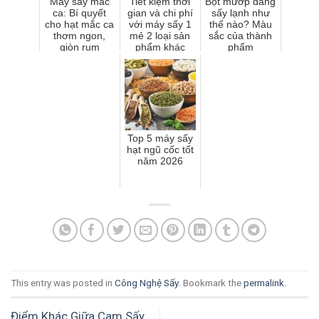
Máy sấy mắc
Tiết kiệm thời
Bột mướp đắng
ca: Bí quyết
gian và chi phí
sấy lạnh như
cho hạt mắc ca
với máy sấy 1
thế nào? Màu
thơm ngon,
mẻ 2 loại sản
sắc của thành
giòn rụm
phẩm khác
phẩm
nhau
Top 5 máy sấy
hạt ngũ cốc tốt
năm 2026
This entry was posted in
Công Nghệ Sấy
. Bookmark the
permalink
.
Điểm Khác Giữa Cam Sấy