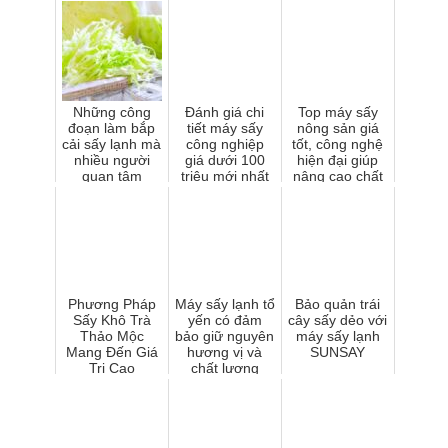
Những công
Đánh giá chi
Top máy sấy
đoạn làm bắp
tiết máy sấy
nông sản giá
cải sấy lạnh mà
công nghiệp
tốt, công nghệ
nhiều người
giá dưới 100
hiện đại giúp
quan tâm
triệu mới nhất
nâng cao chất
2025
lượng sản
phẩm
Phương Pháp
Máy sấy lạnh tổ
Bảo quản trái
Sấy Khô Trà
yến có đảm
cây sấy dẻo với
Thảo Mộc
bảo giữ nguyên
máy sấy lạnh
Mang Đến Giá
hương vị và
SUNSAY
Trị Cao
chất lượng
không?