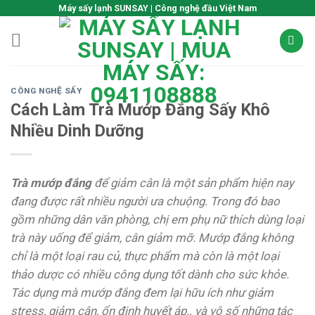
Skip
Máy sấy lạnh SUNSAY | Công nghệ đầu Việt Nam
to
content
CÔNG NGHỆ SẤY
Cách Làm Trà Mướp Đắng Sấy Khô
Nhiều Dinh Dưỡng
Trà mướp đắng
để giảm cân là một sản phẩm hiện nay
đang được rất nhiều người ưa chuộng. Trong đó bao
gồm những dân văn phòng, chị em phụ nữ thích dùng loại
trà này uống để giảm, cân giảm mỡ. Mướp đắng không
chỉ là một loại rau củ, thực phẩm mà còn là một loại
thảo dược có nhiều công dụng tốt dành cho sức khỏe.
Tác dụng mà mướp đắng đem lại hữu ích như giảm
stress, giảm cân, ổn định huyết áp.. và vô số những tác