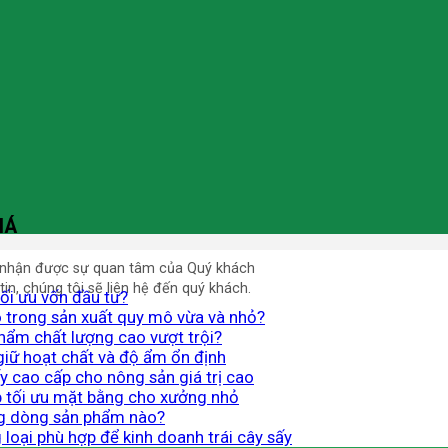
IÁ
 nhận được sự quan tâm của Quý khách
in, chúng tôi sẽ liên hệ đến quý khách.
tối ưu vốn đầu tư?
ào trong sản xuất quy mô vừa và nhỏ?
hẩm chất lượng cao vượt trội?
giữ hoạt chất và độ ẩm ổn định
 cao cấp cho nông sản giá trị cao
áp tối ưu mặt bằng cho xưởng nhỏ
ng dòng sản phẩm nào?
loại phù hợp để kinh doanh trái cây sấy