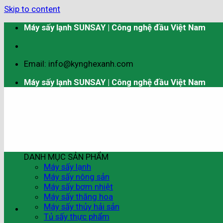
Skip to content
Máy sấy lạnh SUNSAY | Công nghệ đầu Việt Nam
Email: info@kynghexanh.com
Máy sấy lạnh SUNSAY | Công nghệ đầu Việt Nam
DANH MỤC SẢN PHẨM
Máy sấy lạnh
Máy sấy nông sản
Máy sấy bơm nhiệt
Máy sấy thăng hoa
Máy sấy thủy hải sản
Tủ sấy thực phẩm