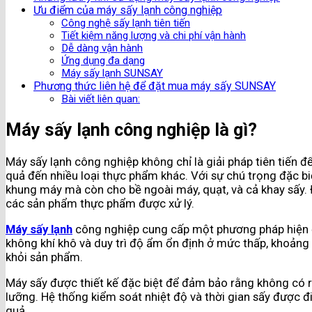
Ưu điểm của máy sấy lạnh công nghiệp
Công nghệ sấy lạnh tiên tiến
Tiết kiệm năng lượng và chi phí vận hành
Dễ dàng vận hành
Ứng dụng đa dạng
Máy sấy lạnh SUNSAY
Phương thức liên hệ để đặt mua máy sấy SUNSAY
Bài viết liên quan:
Máy sấy lạnh công nghiệp là gì?
Máy sấy lạnh công nghiệp không chỉ là giải pháp tiên tiến đ
quả đến nhiều loại thực phẩm khác. Với sự chú trọng đặc bi
khung máy mà còn cho bề ngoài máy, quạt, và cả khay sấy. Đ
các sản phẩm thực phẩm được xử lý.
Máy sấy lạnh
công nghiệp cung cấp một phương pháp hiện đạ
không khí khô và duy trì độ ẩm ổn định ở mức thấp, khoảng
khỏi sản phẩm.
Máy sấy được thiết kế đặc biệt để đảm bảo rằng không có r
lưỡng. Hệ thống kiểm soát nhiệt độ và thời gian sấy được 
quả.