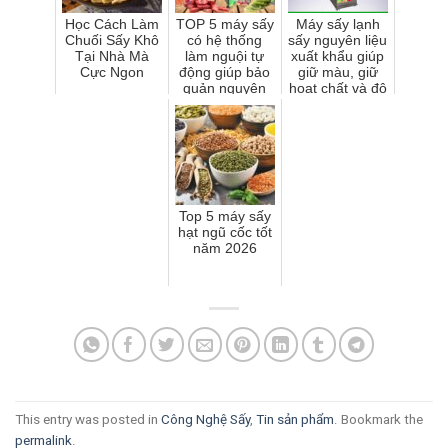
Học Cách Làm
TOP 5 máy sấy
Máy sấy lạnh
Chuối Sấy Khô
có hệ thống
sấy nguyên liệu
Tại Nhà Mà
làm nguội tự
xuất khẩu giúp
Cực Ngon
động giúp bảo
giữ màu, giữ
quản nguyên
hoạt chất và độ
liệu tốt nhất
ẩm ổn định
Top 5 máy sấy
hạt ngũ cốc tốt
năm 2026
This entry was posted in
Công Nghệ Sấy
,
Tin sản phẩm
. Bookmark the
permalink
.