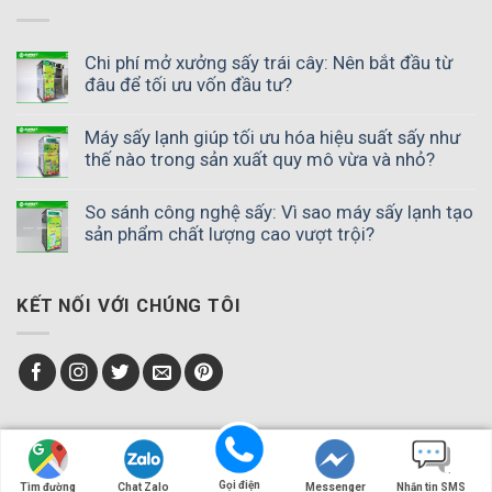
Chi phí mở xưởng sấy trái cây: Nên bắt đầu từ
đâu để tối ưu vốn đầu tư?
Máy sấy lạnh giúp tối ưu hóa hiệu suất sấy như
thế nào trong sản xuất quy mô vừa và nhỏ?
So sánh công nghệ sấy: Vì sao máy sấy lạnh tạo
sản phẩm chất lượng cao vượt trội?
KẾT NỐI VỚI CHÚNG TÔI
Copyright ® 2023
Máy sấy lạnh SUNSAY
. All rights reserved.
Gọi điện
Tìm đường
Chat Zalo
Messenger
Nhắn tin SMS