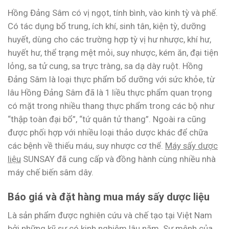
Hồng Đảng Sâm có vị ngọt, tính bình, vào kinh tỳ và phế.
Có tác dụng bổ trung, ích khí, sinh tân, kiện tỳ, dưỡng
huyết, dùng cho các trường hợp tỳ vị hư nhược, khí hư,
huyết hư, thể trạng mệt mỏi, suy nhược, kém ăn, đại tiện
lỏng, sa tử cung, sa trực tràng, sa dạ dày ruột. Hồng
Đảng Sâm là loại thực phẩm bổ dưỡng với sức khỏe, từ
lâu Hồng Đảng Sâm đã là 1 liều thực phẩm quan trọng
có mặt trong nhiều thang thực phẩm trong các bộ như
“thập toàn đại bổ”, “tứ quân tử thang”. Ngoài ra cũng
được phối hợp với nhiều loại thảo dược khác để chữa
các bệnh về thiếu máu, suy nhược cơ thể.
Máy sấy dược
liệu
SUNSAY đã cung cấp và đồng hành cùng nhiều nhà
máy chế biến sâm dây.
Báo giá và đặt hàng mua máy sấy dược liệu
Là sản phẩm được nghiên cứu và chế tạo tại Việt Nam
bởi những kỹ sư có kinh nghiệm lâu năm. Sư mệnh của